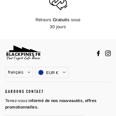
Retours
Gratuits
sous
30 jours
Faceb
In
Langue
Devise
français
EUR €
GARDONS CONTACT
Tenez-vous
informé de nos nouveautés, offres
promotionnelles.