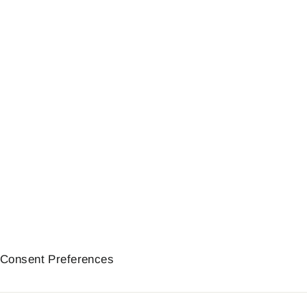
Pattes de phare sans collier |
Brazoline
22,21€
Consent Preferences