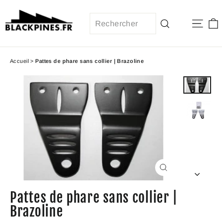
Passer
au
Navi
contenu
Recherche
Accueil
>
Pattes de phare sans collier | Brazoline
Fermer
(Esc)
Pattes de phare sans collier |
Brazoline