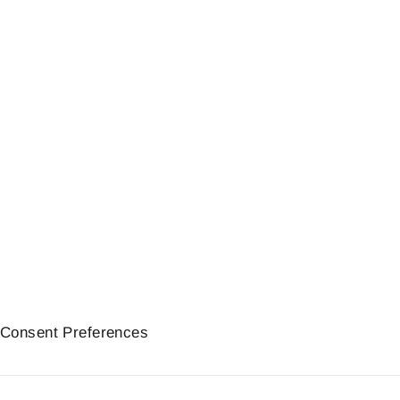
Support numéro aluminium pour
BMW R nineT | Barracuda
94,90€
Consent Preferences