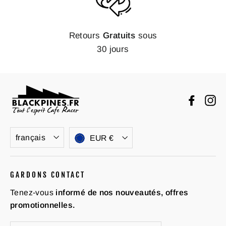
Retours
Gratuits
sous
30 jours
Faceb
In
Langue
Devise
français
EUR €
GARDONS CONTACT
Tenez-vous
informé de nos nouveautés, offres
promotionnelles.