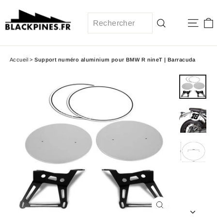
Passer
au
Navi
contenu
Recherche
Accueil
>
Support numéro aluminium pour BMW R nineT | Barracuda
Fermer