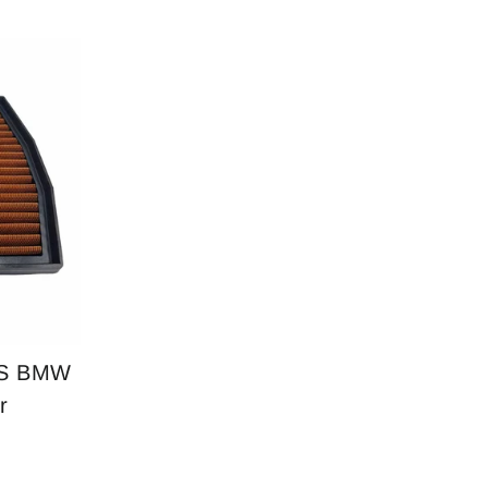
60S BMW
r