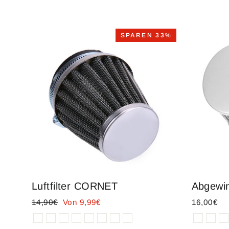
SPAREN 33%
Luftfilter CORNET
Abgewink
Normaler
14,90€
Sonderpreis
Von 9,99€
16,00€
Preis