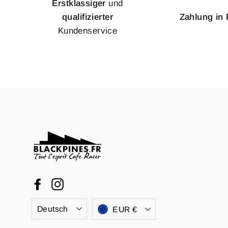
Erstklassiger
und
qualifizierter
Zahlung in
Kundenservice
Facebook
Instagram
Sprache
Währung
Deutsch
EUR €