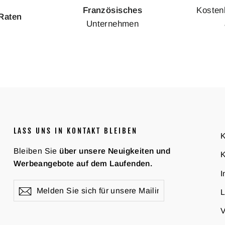
Französisches
Kosten
 Raten
Unternehmen
LASS UNS IN KONTAKT BLEIBEN
K
Bleiben Sie
über unsere Neuigkeiten und
K
Werbeangebote auf dem Laufenden.
Melden
Abonnieren
L
Sie
sich
V
für